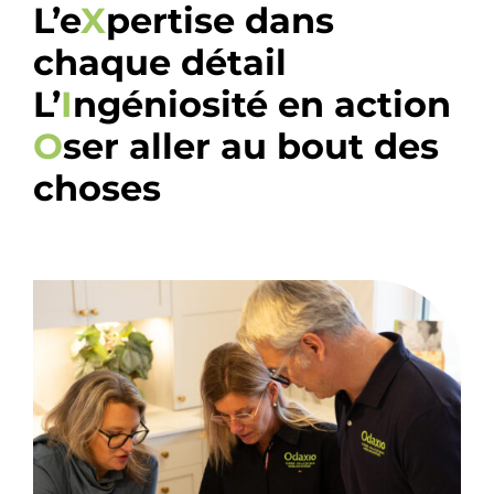
L’e
X
pertise dans
chaque détail
L’
I
ngéniosité en action
O
ser aller au bout des
choses