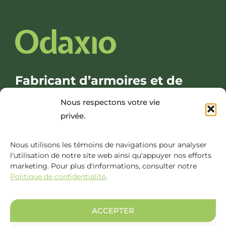
Fabricant d’armoires et de
mobiliers intégrés sur mesure
Nous respectons votre vie
privée.
135 AV. DE LA GRAVIÈRE, COATICOOK (QC) J1A 3E5
Nous utilisons les témoins de navigations pour analyser
INFO@ODAXIOCONCEPT.COM
l'utilisation de notre site web ainsi qu'appuyer nos efforts
1 888 649-4162
marketing. Pour plus d'informations, consulter notre
Politique de confidentialité
.
ACCEPTER