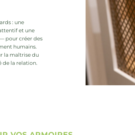
dards : une
tentif et une
 — pour créer des
ément humains.
r la maîtrise du
 de la relation.
UR VOS ARMOIRES