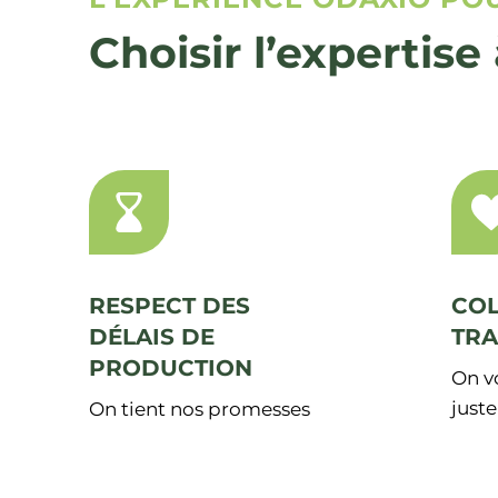
Choisir l’experti
RESPECT DES
CO
DÉLAIS DE
TR
PRODUCTION
On v
juste
On tient nos promesses