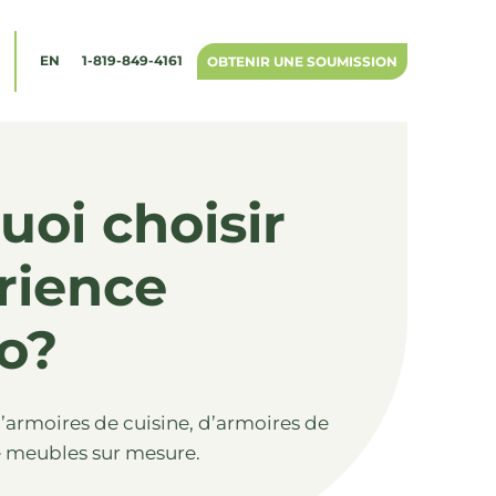
1-819-849-4161
EN
OBTENIR UNE SOUMISSION
uoi choisir
rience
o?
d’armoires de cuisine, d’armoires de
de meubles sur mesure.