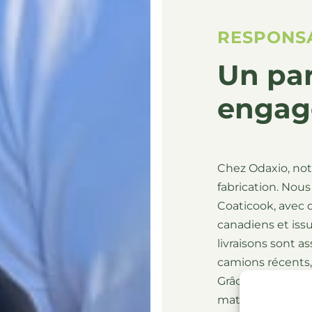
RESPONS
Un par
engag
Chez Odaxio, no
fabrication. Nous
Coaticook, avec 
canadiens et issu
livraisons sont a
camions récents
Grâce à nos proc
matériaux de qua