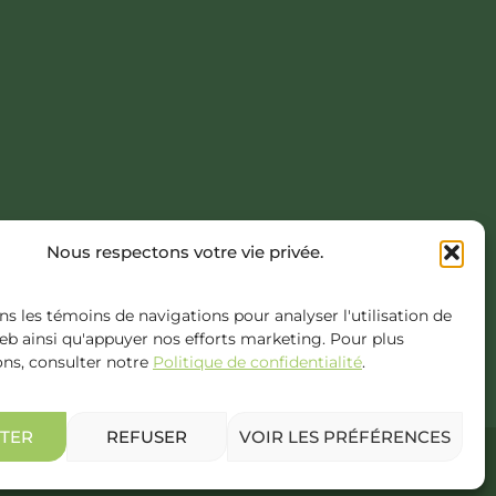
AVIÈRE, COATICOOK
Nous respectons votre vie privée.
NCEPT.COM
ns les témoins de navigations pour analyser l'utilisation de
web ainsi qu'appuyer nos efforts marketing. Pour plus
ons, consulter notre
Politique de confidentialité
.
TER
REFUSER
VOIR LES PRÉFÉRENCES
. Tous droits réservés.
|
Politique de confidentialité