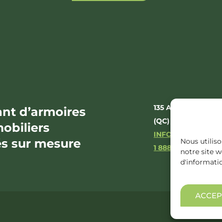
135 AV. DE LA GR
ant d’armoires
(QC) J1A 3E5
mobiliers
INFO@ODAXIOCO
és sur mesure
Nous utiliso
1 888 649-4162
notre site 
d'informati
ACCEP
© 2026 Odaxio