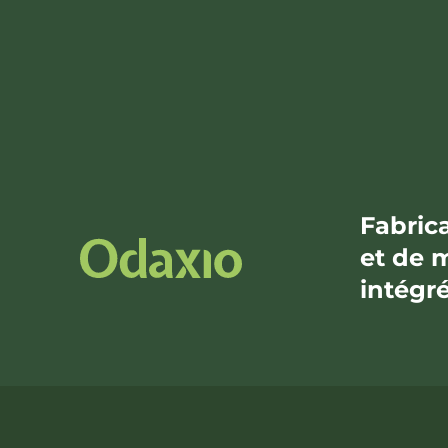
Fabric
et de 
intégr