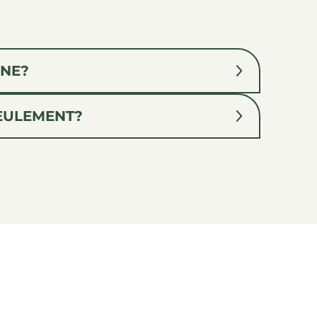
INE?
EULEMENT?