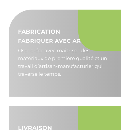
FABRICATION
FABRIQUER AVEC ART
Oser créer avec maitrise : des
matériaux de première qualité et un
travail d’artisan-manufacturier qui
traverse le temps.
LIVRAISON